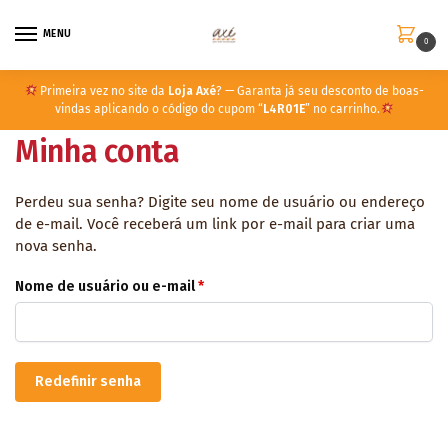
MENU
0
Primeira vez no site da
Loja Axé
? — Garanta já seu desconto de boas-
vindas aplicando o código do cupom “
L4R01E
” no carrinho.
Minha conta
Perdeu sua senha? Digite seu nome de usuário ou endereço
de e-mail. Você receberá um link por e-mail para criar uma
nova senha.
Nome de usuário ou e-mail
*
Redefinir senha