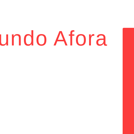
Cursos e Aulas
Mundo Afora
luralidade,
e...