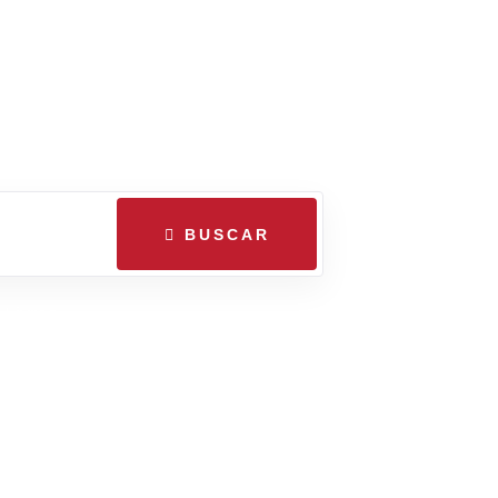
XÉ
e Axé
BUSCAR
Livros