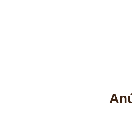
Egbo’lè – Cursos das Ervas Encanta
Transforme seu bem-estar!
Anú
São Paulo
,
Brasil
(11) 94735-6668
Cursos e Aulas