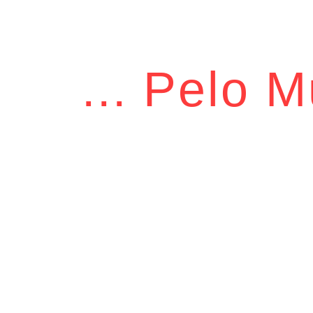
CEAME
Alma e Mente
... Pelo 
São Paulo
,
Brasil
(11) 94735-6668
Cultura, p
Profissionais Diversos
diversidad
ABERTO