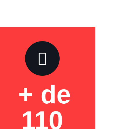
+ de
110