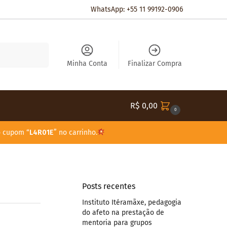
WhatsApp: +55 11 99192-0906
Pesquisar
Minha Conta
Finalizar Compra
R$
0,00
0
o cupom “
L4R01E
” no carrinho.
Posts recentes
Instituto Itéramãxe, pedagogia
do afeto na prestação de
mentoria para grupos