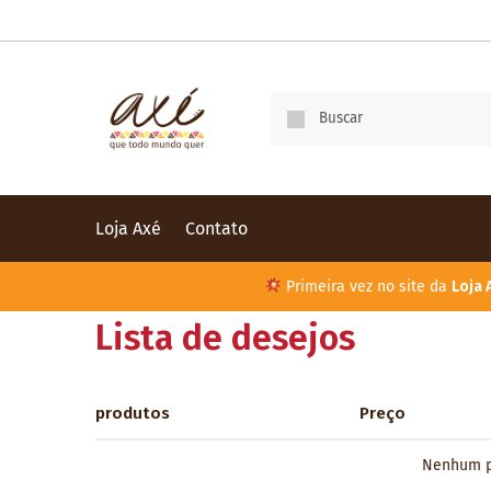
Loja Axé
Contato
Primeira vez no site da
Loja 
Lista de desejos
produtos
Preço
Nenhum pr