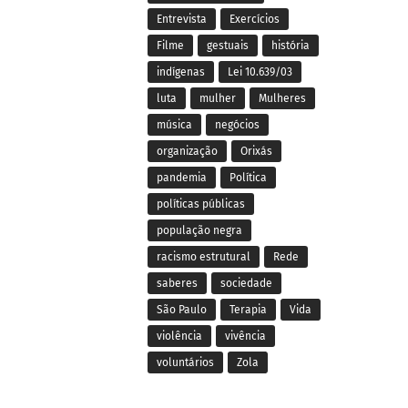
Entrevista
Exercícios
Filme
gestuais
história
indígenas
Lei 10.639/03
luta
mulher
Mulheres
música
negócios
organização
Orixás
pandemia
Política
políticas públicas
população negra
racismo estrutural
Rede
saberes
sociedade
São Paulo
Terapia
Vida
violência
vivência
voluntários
Zola