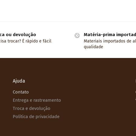
ca ou devolução
Matéria-prima importa
isa trocar? É rápido e fácil
Materiais importados de a
qualidade
Ajuda
Contato
Entrega e rastreamento
Troca e devolução
Política de privacidade