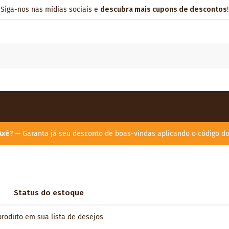
Siga-nos nas mídias sociais e
descubra mais cupons de descontos
!
Axé
? — Garanta já seu desconto de boas-vindas aplicando o código d
Status do estoque
oduto em sua lista de desejos