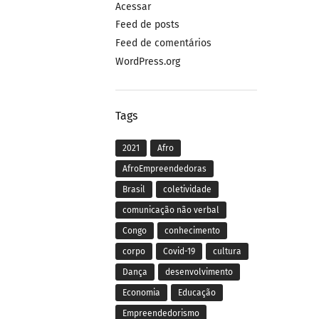
Acessar
Feed de posts
Feed de comentários
WordPress.org
Tags
2021
Afro
AfroEmpreendedoras
Brasil
coletividade
comunicação não verbal
Congo
conhecimento
corpo
Covid-19
cultura
Dança
desenvolvimento
Economia
Educação
Empreendedorismo