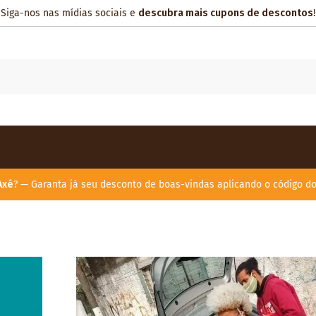
Siga-nos nas mídias sociais e
descubra mais cupons de descontos
!
Axé
? — Garanta já seu desconto de boas-vindas aplicando o código d