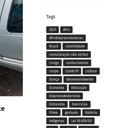
Tags
2021
Afro
AfroEmpreendedoras
Brasil
coletividade
comunicação não verbal
Congo
conhecimento
corpo
Covid-19
cultura
Dança
desenvolvimento
Economia
Educação
Empreendedorismo
Entrevista
Exercícios
te
Filme
gestuais
história
indígenas
Lei 10.639/03