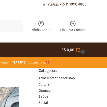
WhatsApp: +55 11 99192-0906
Pesquisar
Minha Conta
Finalizar Compra
R$
0,00
0
o cupom “
L4R01E
” no carrinho.
Categorias
Afroempreendedorismo
Cultura
Opinião
Saúde
Social