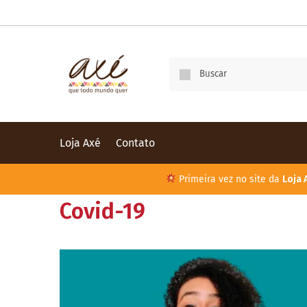
Loja Axé
Contato
Primeira vez no site da
Loja 
Covid-19