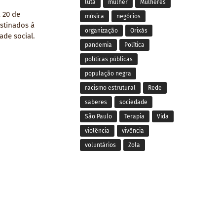
luta
mulher
Mulheres
 20 de
música
negócios
stinados à
organização
Orixás
de social.
pandemia
Política
políticas públicas
população negra
racismo estrutural
Rede
saberes
sociedade
São Paulo
Terapia
Vida
violência
vivência
voluntários
Zola