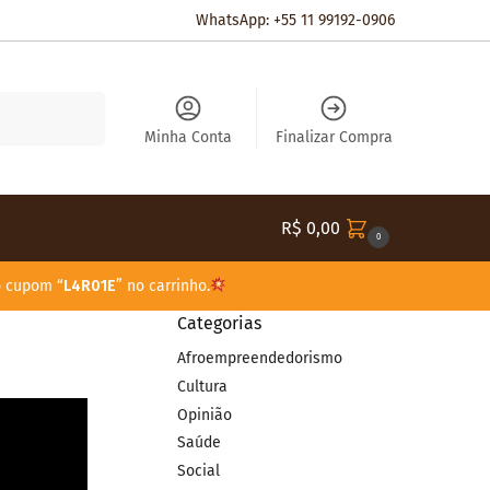
WhatsApp: +55 11 99192-0906
Pesquisar
Minha Conta
Finalizar Compra
R$
0,00
0
o cupom “
L4R01E
” no carrinho.
Categorias
Afroempreendedorismo
Cultura
Opinião
Saúde
Social