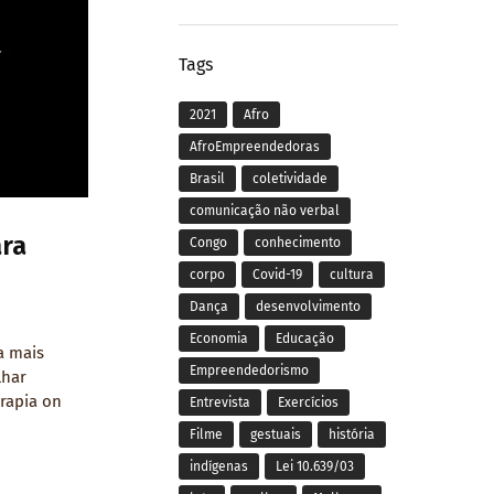
Tags
2021
Afro
AfroEmpreendedoras
Brasil
coletividade
comunicação não verbal
ara
Congo
conhecimento
corpo
Covid-19
cultura
Dança
desenvolvimento
Economia
Educação
a mais
Empreendedorismo
lhar
rapia on
Entrevista
Exercícios
Filme
gestuais
história
indígenas
Lei 10.639/03