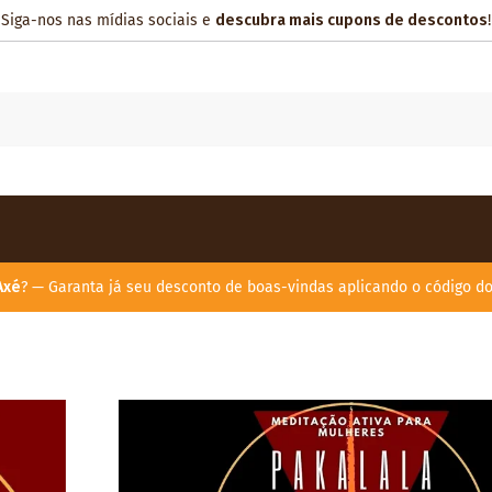
Siga-nos nas mídias sociais e
descubra mais cupons de descontos
!
Axé
? — Garanta já seu desconto de boas-vindas aplicando o código d