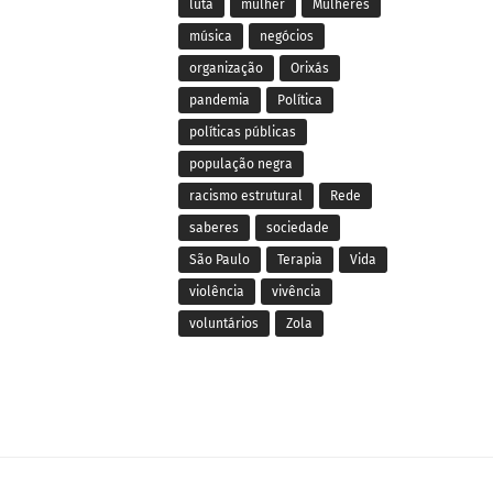
luta
mulher
Mulheres
música
negócios
organização
Orixás
pandemia
Política
políticas públicas
população negra
racismo estrutural
Rede
saberes
sociedade
São Paulo
Terapia
Vida
violência
vivência
voluntários
Zola