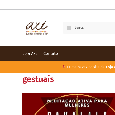
Loja Axé
Contato
Primeira vez no site da
Loja 
gestuais