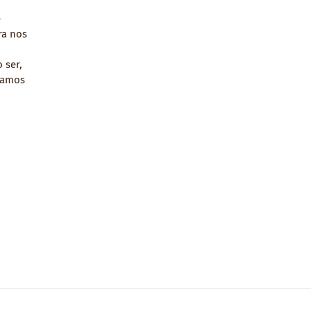
e
ra nos
 ser,
tamos