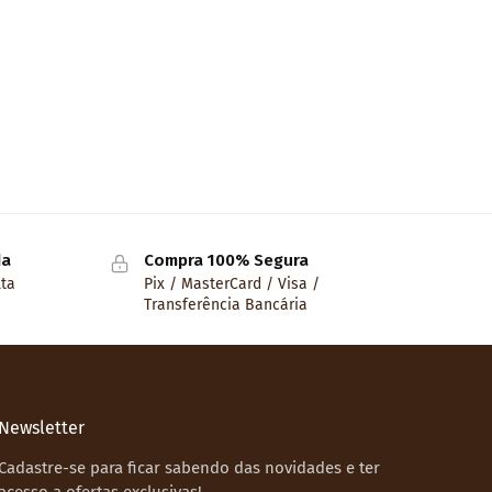
da
Compra 100% Segura
lta
Pix / MasterCard / Visa /
Transferência Bancária
Newsletter
Cadastre-se para ficar sabendo das novidades e ter
acesso a ofertas exclusivas!