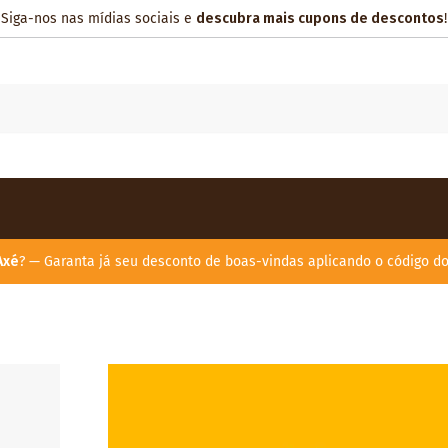
Siga-nos nas mídias sociais e
descubra mais cupons de descontos
!
Axé
? — Garanta já seu desconto de boas-vindas aplicando o código d