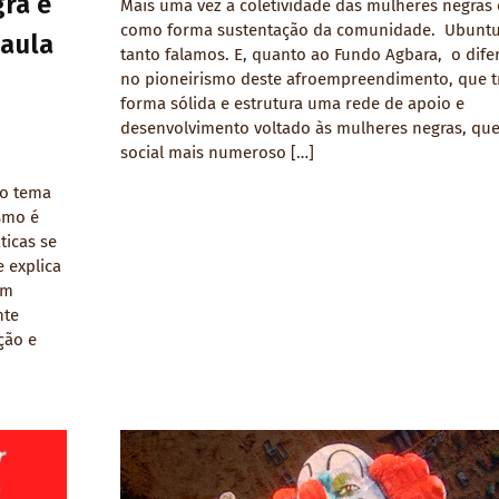
ra e
Mais uma vez a coletividade das mulheres negras
como forma sustentação da comunidade. Ubuntu
Paula
tanto falamos. E, quanto ao Fundo Agbara, o difer
no pioneirismo deste afroempreendimento, que t
forma sólida e estrutura uma rede de apoio e
desenvolvimento voltado às mulheres negras, que
social mais numeroso […]
ão tema
smo é
ticas se
 explica
um
nte
ção e