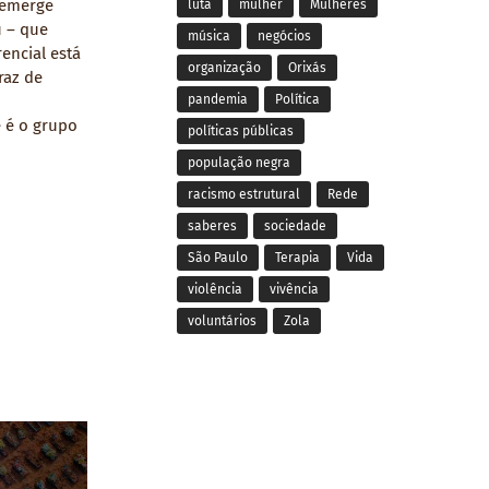
 emerge
luta
mulher
Mulheres
 – que
música
negócios
encial está
organização
Orixás
raz de
pandemia
Política
 é o grupo
políticas públicas
população negra
racismo estrutural
Rede
saberes
sociedade
São Paulo
Terapia
Vida
violência
vivência
voluntários
Zola