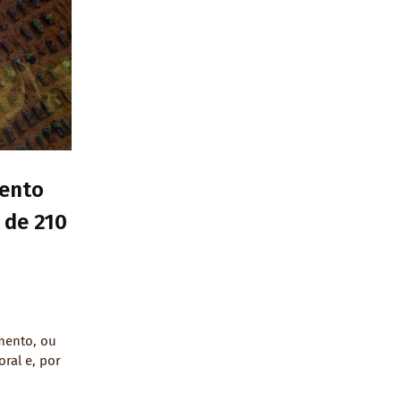
mento
de 210
mento, ou
ral e, por