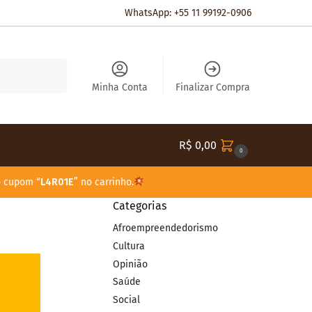
WhatsApp: +55 11 99192-0906
Pesquisar
Minha Conta
Finalizar Compra
R$
0,00
0
o cupom “
L4R01E
” no carrinho.
Categorias
Afroempreendedorismo
Cultura
Opinião
Saúde
Social