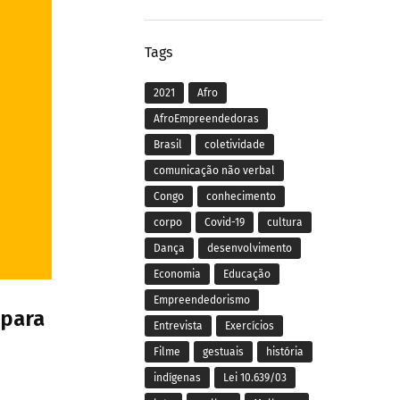
Tags
2021
Afro
AfroEmpreendedoras
Brasil
coletividade
comunicação não verbal
Congo
conhecimento
corpo
Covid-19
cultura
Dança
desenvolvimento
Economia
Educação
Empreendedorismo
 para
Entrevista
Exercícios
Filme
gestuais
história
indígenas
Lei 10.639/03