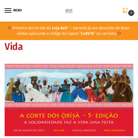
MENU
0
Primeira vez no site da
Loja Axé
? — Garanta já seu desconto de boas-
vindas aplicando o código do cupom “
L4R01E
” no carrinho.
Vida