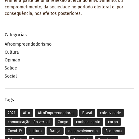
Primeira parte de uma reflexão acerca do envolvimento, ou
comprometimento, da sociedade no período eleitoral e, por
consequência, nos efeitos posteriores.
Categorias
Afroempreendedorismo
Cultura
Opinião
Saúde
Social
Tags
2021
Afro
AfroEmpreendedoras
Brasil
coletividade
comunicação não verbal
Congo
conhecimento
corpo
Covid-19
cultura
Dança
desenvolvimento
Economia