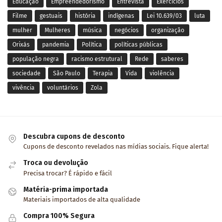
Educação
Empreendedorismo
Entrevista
Exercícios
Filme
gestuais
história
indígenas
Lei 10.639/03
luta
mulher
Mulheres
música
negócios
organização
Orixás
pandemia
Política
políticas públicas
população negra
racismo estrutural
Rede
saberes
sociedade
São Paulo
Terapia
Vida
violência
vivência
voluntários
Zola
Descubra cupons de desconto
Cupons de desconto revelados nas mídias sociais. Fique alerta!
Troca ou devolução
Precisa trocar? É rápido e fácil
Matéria-prima importada
Materiais importados de alta qualidade
Compra 100% Segura