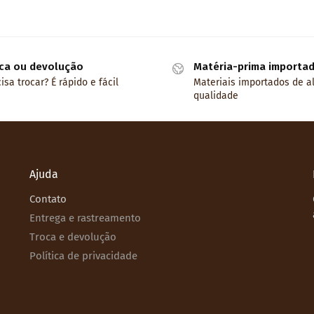
ca ou devolução
Matéria-prima importa
isa trocar? É rápido e fácil
Materiais importados de a
qualidade
Ajuda
Contato
Entrega e rastreamento
Troca e devolução
Política de privacidade