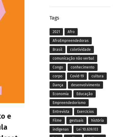
Tags
2021
Afro
AfroEmpreendedoras
Brasil
coletividade
comunicação não verbal
Congo
conhecimento
corpo
Covid-19
cultura
Dança
desenvolvimento
Economia
Educação
Empreendedorismo
Entrevista
Exercícios
to e
Filme
gestuais
história
ula
indígenas
Lei 10.639/03