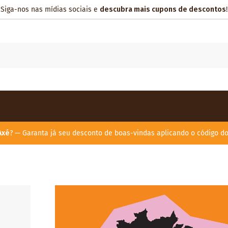
Siga-nos nas mídias sociais e
descubra mais cupons de descontos
!
Axé
? — Garanta já seu desconto de boas-vindas aplicando o código d