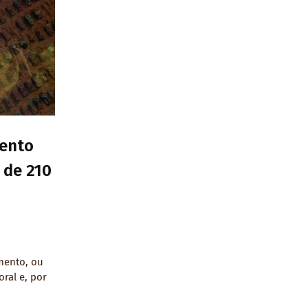
mento
de 210
mento, ou
ral e, por