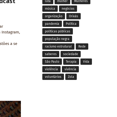
dcast
luta
mulher
Mulheres
música
negócios
organização
Orixás
pandemia
Política
ar
políticas públicas
m Instagram,
população negra
stões a se
racismo estrutural
Rede
saberes
sociedade
São Paulo
Terapia
Vida
violência
vivência
voluntários
Zola