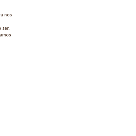
e
ra nos
 ser,
tamos