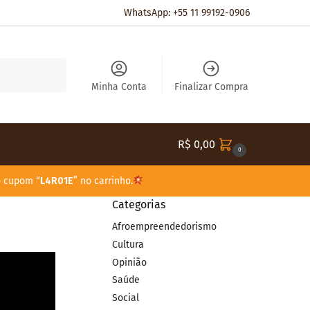
WhatsApp: +55 11 99192-0906
Pesquisar
Minha Conta
Finalizar Compra
R$
0,00
0
o cupom “
L4R01E
” no carrinho.
Categorias
Afroempreendedorismo
Cultura
Opinião
Saúde
Social