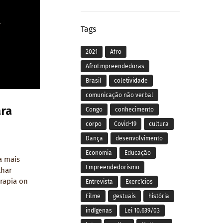
Tags
2021
Afro
AfroEmpreendedoras
Brasil
coletividade
comunicação não verbal
ara
Congo
conhecimento
corpo
Covid-19
cultura
Dança
desenvolvimento
Economia
Educação
a mais
Empreendedorismo
lhar
rapia on
Entrevista
Exercícios
Filme
gestuais
história
indígenas
Lei 10.639/03