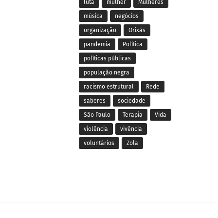
luta
mulher
Mulheres
música
negócios
organização
Orixás
pandemia
Política
políticas públicas
população negra
racismo estrutural
Rede
saberes
sociedade
São Paulo
Terapia
Vida
violência
vivência
voluntários
Zola