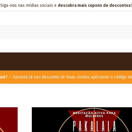
Siga-nos nas mídias sociais e
descubra mais cupons de descontos
!
Axé
? — Garanta já seu desconto de boas-vindas aplicando o código d