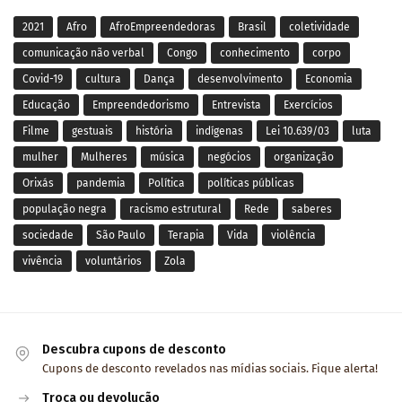
2021
Afro
AfroEmpreendedoras
Brasil
coletividade
comunicação não verbal
Congo
conhecimento
corpo
Covid-19
cultura
Dança
desenvolvimento
Economia
Educação
Empreendedorismo
Entrevista
Exercícios
Filme
gestuais
história
indígenas
Lei 10.639/03
luta
mulher
Mulheres
música
negócios
organização
Orixás
pandemia
Política
políticas públicas
população negra
racismo estrutural
Rede
saberes
sociedade
São Paulo
Terapia
Vida
violência
vivência
voluntários
Zola
Descubra cupons de desconto
Cupons de desconto revelados nas mídias sociais. Fique alerta!
Troca ou devolução