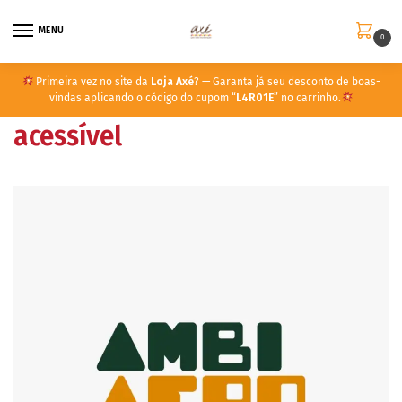
MENU
0
Primeira vez no site da
Loja Axé
? — Garanta já seu desconto de boas-
vindas aplicando o código do cupom “
L4R01E
” no carrinho.
acessível