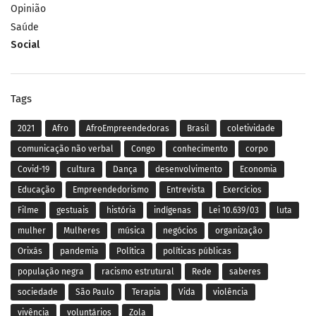
Opinião
Saúde
Social
Tags
2021
Afro
AfroEmpreendedoras
Brasil
coletividade
comunicação não verbal
Congo
conhecimento
corpo
Covid-19
cultura
Dança
desenvolvimento
Economia
Educação
Empreendedorismo
Entrevista
Exercícios
Filme
gestuais
história
indígenas
Lei 10.639/03
luta
mulher
Mulheres
música
negócios
organização
Orixás
pandemia
Política
políticas públicas
população negra
racismo estrutural
Rede
saberes
sociedade
São Paulo
Terapia
Vida
violência
vivência
voluntários
Zola