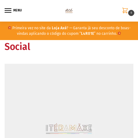
MENU
0
Primeira vez no site da
Loja Axé
? — Garanta já seu desconto de boas-
vindas aplicando o código do cupom “
L4R01E
” no carrinho.
Social