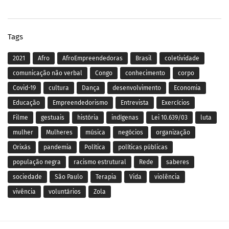
Tags
2021
Afro
AfroEmpreendedoras
Brasil
coletividade
comunicação não verbal
Congo
conhecimento
corpo
Covid-19
cultura
Dança
desenvolvimento
Economia
Educação
Empreendedorismo
Entrevista
Exercícios
Filme
gestuais
história
indígenas
Lei 10.639/03
luta
mulher
Mulheres
música
negócios
organização
Orixás
pandemia
Política
políticas públicas
população negra
racismo estrutural
Rede
saberes
sociedade
São Paulo
Terapia
Vida
violência
vivência
voluntários
Zola