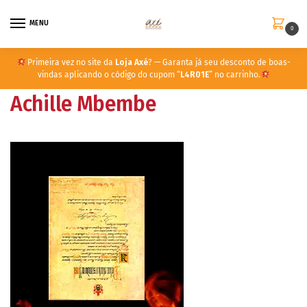
MENU
0
Primeira vez no site da
Loja Axé
? — Garanta já seu desconto de boas-
vindas aplicando o código do cupom “
L4R01E
” no carrinho.
Achille Mbembe