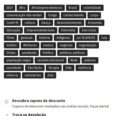
2021
Afro
AfroEmpreendedoras
Brasil
coletividade
comunicação não verbal
Congo
conhecimento
corpo
Covid-19
cultura
Dança
desenvolvimento
Economia
Educação
Empreendedorismo
Entrevista
Exercícios
Filme
gestuais
história
indígenas
Lei 10.639/03
luta
mulher
Mulheres
música
negócios
organização
Orixás
pandemia
Política
políticas públicas
população negra
racismo estrutural
Rede
saberes
sociedade
São Paulo
Terapia
Vida
violência
vivência
voluntários
Zola
Descubra cupons de desconto
Cupons de desconto revelados nas mídias sociais. Fique alerta!
Troca ou devolução