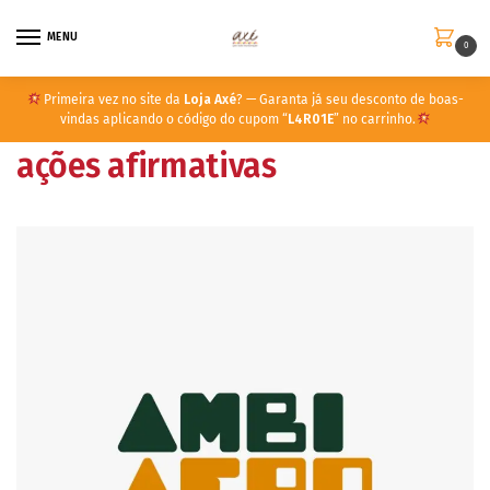
MENU
0
Primeira vez no site da
Loja Axé
? — Garanta já seu desconto de boas-
vindas aplicando o código do cupom “
L4R01E
” no carrinho.
ações afirmativas