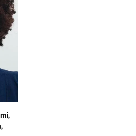
mi,
,