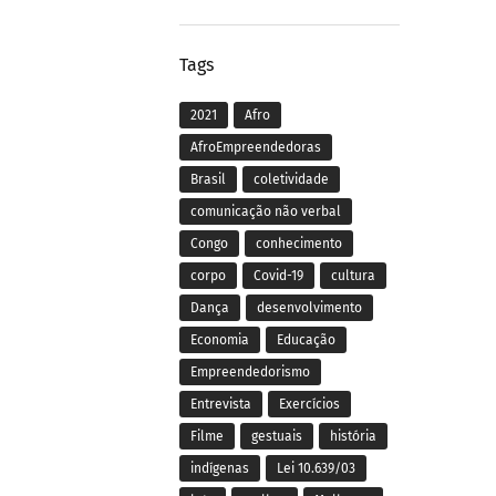
Tags
2021
Afro
AfroEmpreendedoras
Brasil
coletividade
comunicação não verbal
Congo
conhecimento
corpo
Covid-19
cultura
Dança
desenvolvimento
Economia
Educação
Empreendedorismo
Entrevista
Exercícios
Filme
gestuais
história
indígenas
Lei 10.639/03