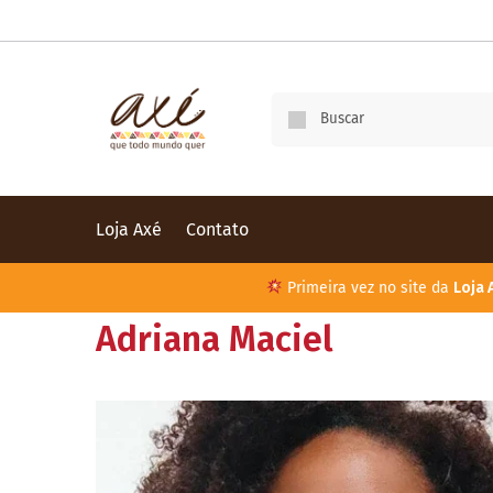
Loja Axé
Contato
Primeira vez no site da
Loja 
Adriana Maciel