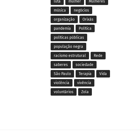
luta
mulher
Mulheres
música
negócios
organização
Orixás
pandemia
Política
políticas públicas
população negra
racismo estrutural
Rede
saberes
sociedade
São Paulo
Terapia
Vida
violência
vivência
voluntários
Zola