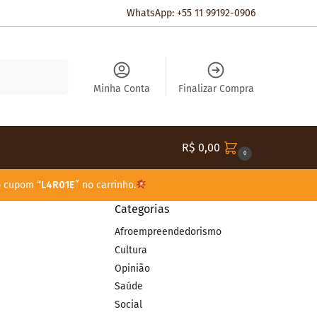
WhatsApp: +55 11 99192-0906
Pesquisar
Minha Conta
Finalizar Compra
R$
0,00
0
o cupom “
L4R01E
” no carrinho.
Categorias
Afroempreendedorismo
Cultura
Opinião
Saúde
Social