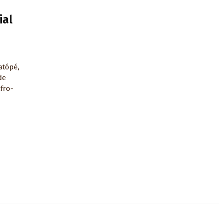
ial
atópé,
de
fro-