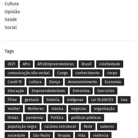
Cultura
Opinião
Saúde
Social
Tags
2021
Afro
AfroEmpreendedoras
Brasil
coletividade
comunicação não verbal
Congo
conhecimento
corpo
Covid-19
cultura
Dança
desenvolvimento
Economia
Educação
Empreendedorismo
Entrevista
Exercícios
Filme
gestuais
história
indígenas
Lei 10.639/03
luta
mulher
Mulheres
música
negócios
organização
Orixás
pandemia
Política
políticas públicas
população negra
racismo estrutural
Rede
saberes
sociedade
São Paulo
Terapia
Vida
violência