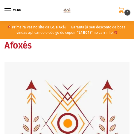
MENU
0
Primeira vez no site da
Loja Axé
? — Garanta já seu desconto de boas-
vindas aplicando o código do cupom “
L4R01E
” no carrinho.
Afoxés