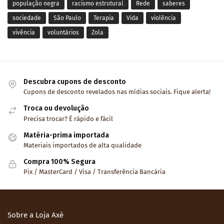
população negra
racismo estrutural
Rede
saberes
sociedade
São Paulo
Terapia
Vida
violência
vivência
voluntários
Zola
Descubra cupons de desconto
Cupons de desconto revelados nas mídias sociais. Fique alerta!
Troca ou devolução
Precisa trocar? É rápido e fácil
Matéria-prima importada
Materiais importados de alta qualidade
Compra 100% Segura
Pix / MasterCard / Visa / Transferência Bancária
Sobre a Loja Axé