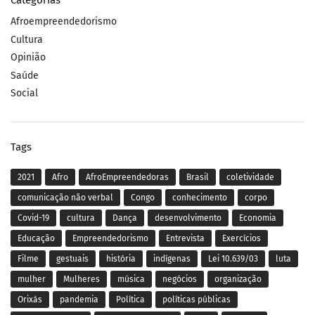
Categorias
Afroempreendedorismo
Cultura
Opinião
Saúde
Social
Tags
2021
Afro
AfroEmpreendedoras
Brasil
coletividade
comunicação não verbal
Congo
conhecimento
corpo
Covid-19
cultura
Dança
desenvolvimento
Economia
Educação
Empreendedorismo
Entrevista
Exercícios
Filme
gestuais
história
indígenas
Lei 10.639/03
luta
mulher
Mulheres
música
negócios
organização
Orixás
pandemia
Política
políticas públicas