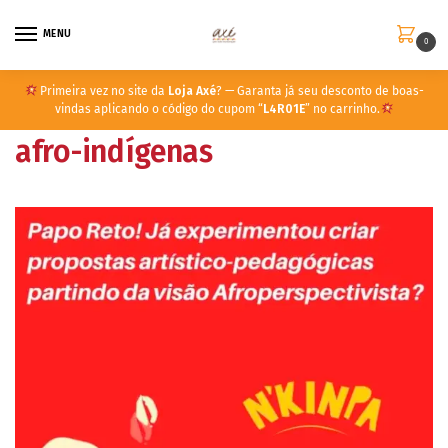
MENU
0
Primeira vez no site da
Loja Axé
? — Garanta já seu desconto de boas-
vindas aplicando o código do cupom “
L4R01E
” no carrinho.
afro-indígenas