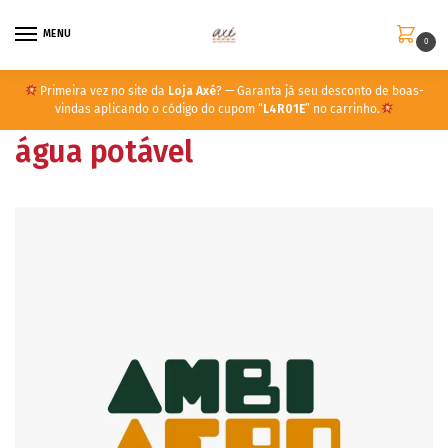
MENU
0
Primeira vez no site da
Loja Axé
? — Garanta já seu desconto de boas-
vindas aplicando o código do cupom “
L4R01E
” no carrinho.
água potável