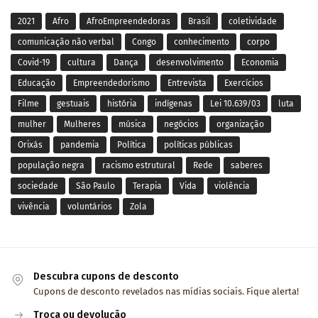
2021
Afro
AfroEmpreendedoras
Brasil
coletividade
comunicação não verbal
Congo
conhecimento
corpo
Covid-19
cultura
Dança
desenvolvimento
Economia
Educação
Empreendedorismo
Entrevista
Exercícios
Filme
gestuais
história
indígenas
Lei 10.639/03
luta
mulher
Mulheres
música
negócios
organização
Orixás
pandemia
Política
políticas públicas
população negra
racismo estrutural
Rede
saberes
sociedade
São Paulo
Terapia
Vida
violência
vivência
voluntários
Zola
Descubra cupons de desconto
Cupons de desconto revelados nas mídias sociais. Fique alerta!
Troca ou devolução