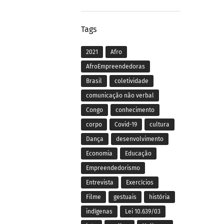
Tags
2021
Afro
AfroEmpreendedoras
Brasil
coletividade
comunicação não verbal
Congo
conhecimento
corpo
Covid-19
cultura
Dança
desenvolvimento
Economia
Educação
Empreendedorismo
Entrevista
Exercícios
Filme
gestuais
história
indígenas
Lei 10.639/03