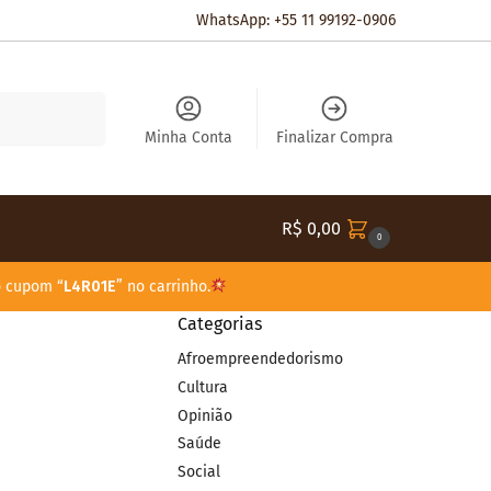
WhatsApp: +55 11 99192-0906
Pesquisar
Minha Conta
Finalizar Compra
R$
0,00
0
o cupom “
L4R01E
” no carrinho.
Categorias
Afroempreendedorismo
Cultura
Opinião
Saúde
Social