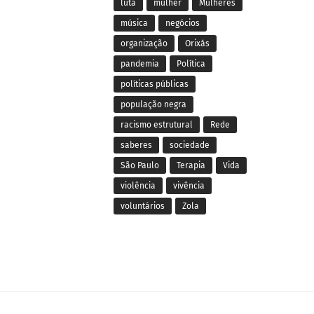
luta
mulher
Mulheres
música
negócios
organização
Orixás
pandemia
Política
políticas públicas
população negra
racismo estrutural
Rede
saberes
sociedade
São Paulo
Terapia
Vida
violência
vivência
voluntários
Zola