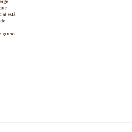
erge
que
ial está
 de
o grupo