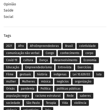
Opinião
Saúde
Social
Tags
2021
Afro
AfroEmpreendedoras
Brasil
coletividade
comunicação não verbal
Congo
conhecimento
corpo
Covid-19
cultura
Dança
desenvolvimento
Economia
Educação
Empreendedorismo
Entrevista
Exercícios
Filme
gestuais
história
indígenas
Lei 10.639/03
luta
mulher
Mulheres
música
negócios
organização
Orixás
pandemia
Política
políticas públicas
população negra
racismo estrutural
Rede
saberes
sociedade
São Paulo
Terapia
Vida
violência