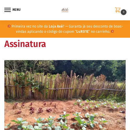
MENU
0
Primeira vez no site da
Loja Axé
? — Garanta já seu desconto de boas-
vindas aplicando o código do cupom “
L4R01E
” no carrinho.
Assinatura