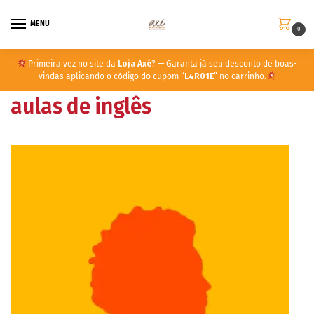
MENU
0
Primeira vez no site da
Loja Axé
? — Garanta já seu desconto de boas-
vindas aplicando o código do cupom “
L4R01E
” no carrinho.
aulas de inglês