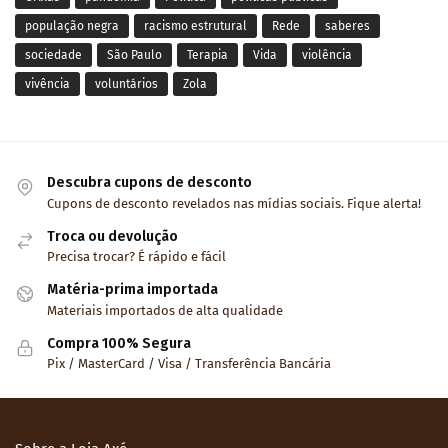
população negra
racismo estrutural
Rede
saberes
sociedade
São Paulo
Terapia
Vida
violência
vivência
voluntários
Zola
Descubra cupons de desconto
Cupons de desconto revelados nas mídias sociais. Fique alerta!
Troca ou devolução
Precisa trocar? É rápido e fácil
Matéria-prima importada
Materiais importados de alta qualidade
Compra 100% Segura
Pix / MasterCard / Visa / Transferência Bancária