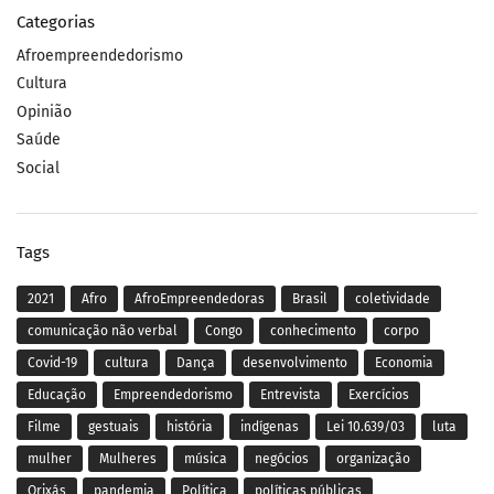
Categorias
Afroempreendedorismo
Cultura
Opinião
Saúde
Social
Tags
2021
Afro
AfroEmpreendedoras
Brasil
coletividade
comunicação não verbal
Congo
conhecimento
corpo
Covid-19
cultura
Dança
desenvolvimento
Economia
Educação
Empreendedorismo
Entrevista
Exercícios
Filme
gestuais
história
indígenas
Lei 10.639/03
luta
mulher
Mulheres
música
negócios
organização
Orixás
pandemia
Política
políticas públicas