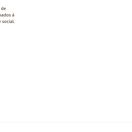
 de
nados à
 social.