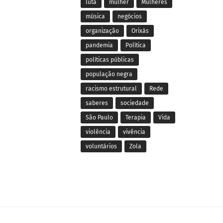
luta
mulher
Mulheres
música
negócios
organização
Orixás
pandemia
Política
políticas públicas
população negra
racismo estrutural
Rede
saberes
sociedade
São Paulo
Terapia
Vida
violência
vivência
voluntários
Zola