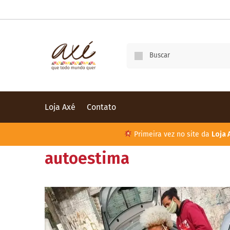
Loja Axé
Contato
Primeira vez no site da
Loja 
autoestima