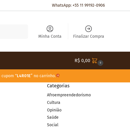
WhatsApp: +55 11 99192-0906
Pesquisar
Minha Conta
Finalizar Compra
R$
0,00
0
o cupom “
L4R01E
” no carrinho.
Categorias
Afroempreendedorismo
Cultura
Opinião
Saúde
Social