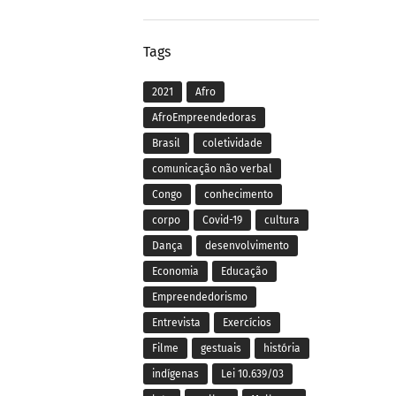
Tags
2021
Afro
AfroEmpreendedoras
Brasil
coletividade
comunicação não verbal
Congo
conhecimento
corpo
Covid-19
cultura
Dança
desenvolvimento
Economia
Educação
Empreendedorismo
Entrevista
Exercícios
Filme
gestuais
história
indígenas
Lei 10.639/03