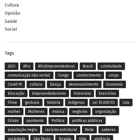
Cultura
Opinião
Saúde
Social
Tags
2021
Afro
AfroEmpreendedoras
Brasil
coletividade
comunicação não verbal
Congo
conhecimento
corpo
Covid-19
cultura
Dança
desenvolvimento
Economia
Educação
Empreendedorismo
Entrevista
Exercícios
Filme
gestuais
história
indígenas
Lei 10.639/03
luta
mulher
Mulheres
música
negócios
organização
Orixás
pandemia
Política
políticas públicas
população negra
racismo estrutural
Rede
saberes
sociedade
São Paulo
Terapia
Vida
violência