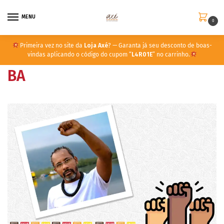
MENU
0
Primeira vez no site da
Loja Axé
? — Garanta já seu desconto de boas-
vindas aplicando o código do cupom “
L4R01E
” no carrinho.
BA