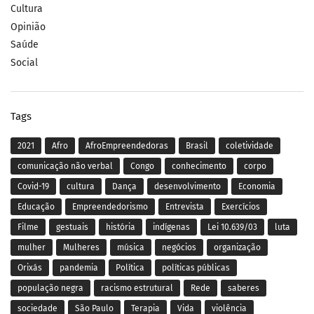
Cultura
Opinião
Saúde
Social
Tags
2021
Afro
AfroEmpreendedoras
Brasil
coletividade
comunicação não verbal
Congo
conhecimento
corpo
Covid-19
cultura
Dança
desenvolvimento
Economia
Educação
Empreendedorismo
Entrevista
Exercícios
Filme
gestuais
história
indígenas
Lei 10.639/03
luta
mulher
Mulheres
música
negócios
organização
Orixás
pandemia
Política
políticas públicas
população negra
racismo estrutural
Rede
saberes
sociedade
São Paulo
Terapia
Vida
violência