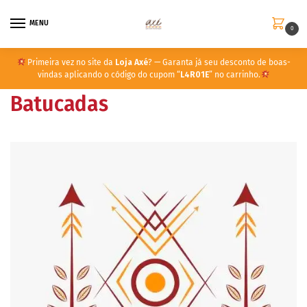
MENU
0
Primeira vez no site da
Loja Axé
? — Garanta já seu desconto de boas-
vindas aplicando o código do cupom “
L4R01E
” no carrinho.
Batucadas