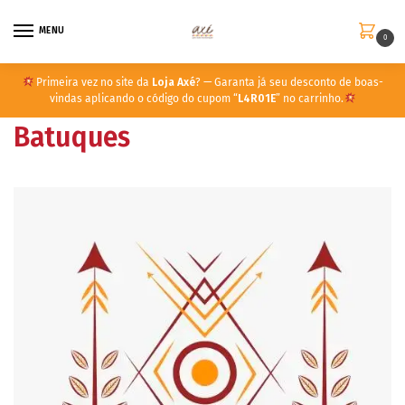
MENU
0
Primeira vez no site da
Loja Axé
? — Garanta já seu desconto de boas-
vindas aplicando o código do cupom “
L4R01E
” no carrinho.
Batuques