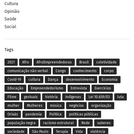
Cultura
Opinião
Saúde
Social
Tags
2021
Afro
AfroEmpreendedoras
Brasil
coletividade
comunicação não verbal
Congo
conhecimento
corpo
Covid-19
cultura
Dança
desenvolvimento
Economia
Educação
Empreendedorismo
Entrevista
Exercícios
Filme
gestuais
história
indígenas
Lei 10.639/03
luta
mulher
Mulheres
música
negócios
organização
Orixás
pandemia
Política
políticas públicas
população negra
racismo estrutural
Rede
saberes
sociedade
São Paulo
Terapia
Vida
violência