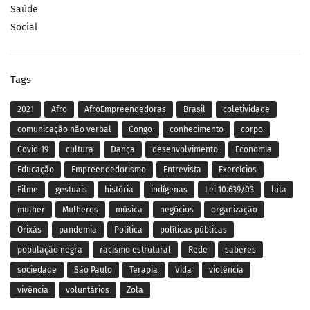
Saúde
Social
Tags
2021
Afro
AfroEmpreendedoras
Brasil
coletividade
comunicação não verbal
Congo
conhecimento
corpo
Covid-19
cultura
Dança
desenvolvimento
Economia
Educação
Empreendedorismo
Entrevista
Exercícios
Filme
gestuais
história
indígenas
Lei 10.639/03
luta
mulher
Mulheres
música
negócios
organização
Orixás
pandemia
Política
políticas públicas
população negra
racismo estrutural
Rede
saberes
sociedade
São Paulo
Terapia
Vida
violência
vivência
voluntários
Zola