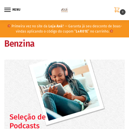
MENU
0
Primeira vez no site da
Loja Axé
? — Garanta já seu desconto de boas-
vindas aplicando o código do cupom “
L4R01E
” no carrinho.
Benzina