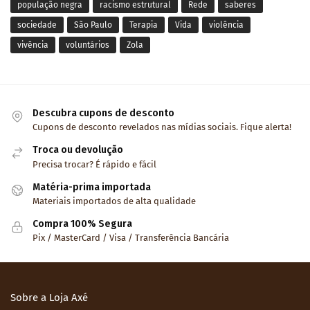
população negra
racismo estrutural
Rede
saberes
sociedade
São Paulo
Terapia
Vida
violência
vivência
voluntários
Zola
Descubra cupons de desconto
Cupons de desconto revelados nas mídias sociais. Fique alerta!
Troca ou devolução
Precisa trocar? É rápido e fácil
Matéria-prima importada
Materiais importados de alta qualidade
Compra 100% Segura
Pix / MasterCard / Visa / Transferência Bancária
Sobre a Loja Axé