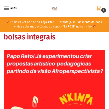
MENU
0
Primeira vez no site da
Loja Axé
? — Garanta já seu desconto de boas-
vindas aplicando o código do cupom “
L4R01E
” no carrinho.
bolsas integrais