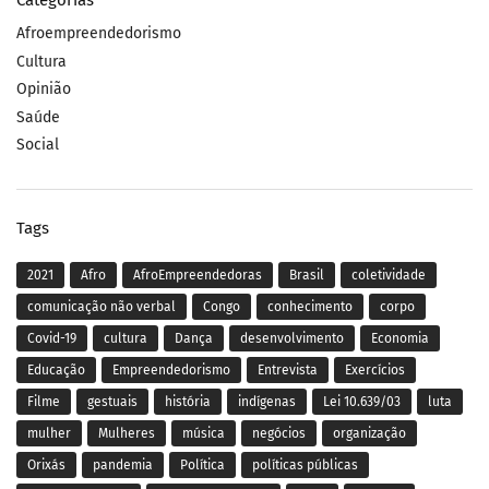
Categorias
Afroempreendedorismo
Cultura
Opinião
Saúde
Social
Tags
2021
Afro
AfroEmpreendedoras
Brasil
coletividade
comunicação não verbal
Congo
conhecimento
corpo
Covid-19
cultura
Dança
desenvolvimento
Economia
Educação
Empreendedorismo
Entrevista
Exercícios
Filme
gestuais
história
indígenas
Lei 10.639/03
luta
mulher
Mulheres
música
negócios
organização
Orixás
pandemia
Política
políticas públicas