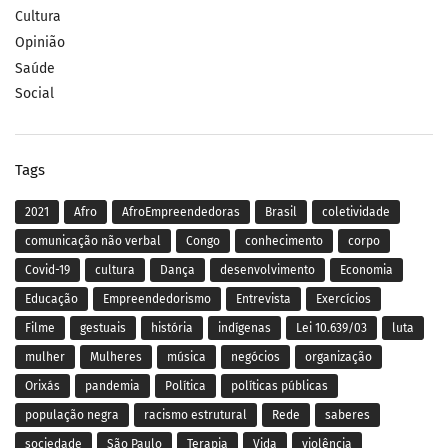
Cultura
Opinião
Saúde
Social
Tags
2021
Afro
AfroEmpreendedoras
Brasil
coletividade
comunicação não verbal
Congo
conhecimento
corpo
Covid-19
cultura
Dança
desenvolvimento
Economia
Educação
Empreendedorismo
Entrevista
Exercícios
Filme
gestuais
história
indígenas
Lei 10.639/03
luta
mulher
Mulheres
música
negócios
organização
Orixás
pandemia
Política
políticas públicas
população negra
racismo estrutural
Rede
saberes
sociedade
São Paulo
Terapia
Vida
violência