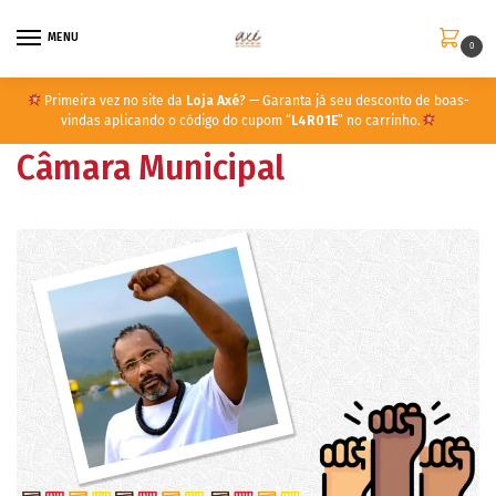
MENU
0
Primeira vez no site da
Loja Axé
? — Garanta já seu desconto de boas-
vindas aplicando o código do cupom “
L4R01E
” no carrinho.
Câmara Municipal