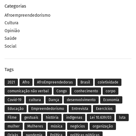
Categorias
Afroempreendedorismo
Cultura
Opinião
Saúde
Social
Tags
2021
Afro
AfroEmpreendedoras
Brasil
coletividade
comunicação não verbal
Congo
conhecimento
corpo
Covid-19
cultura
Dança
desenvolvimento
Economia
Educação
Empreendedorismo
Entrevista
Exercícios
Filme
gestuais
história
indígenas
Lei 10.639/03
luta
mulher
Mulheres
música
negócios
organização
Orixás
pandemia
Política
políticas públicas