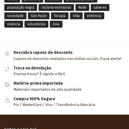
população negra
racismo estrutural
Rede
saberes
sociedade
São Paulo
Terapia
Vida
violência
vivência
voluntários
Zola
Descubra cupons de desconto
Cupons de desconto revelados nas mídias sociais. Fique alerta!
Troca ou devolução
Precisa trocar? É rápido e fácil
Matéria-prima importada
Materiais importados de alta qualidade
Compra 100% Segura
Pix / MasterCard / Visa / Transferência Bancária