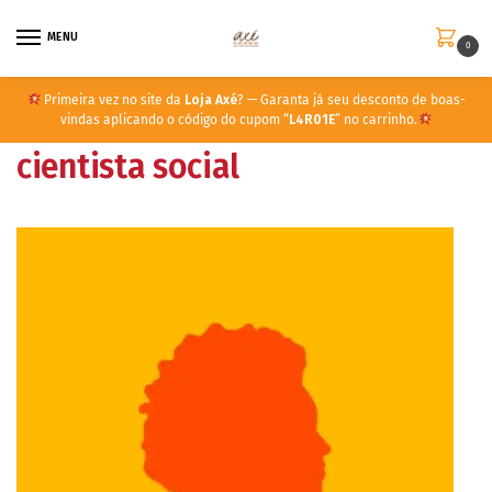
MENU
0
Primeira vez no site da
Loja Axé
? — Garanta já seu desconto de boas-
vindas aplicando o código do cupom “
L4R01E
” no carrinho.
cientista social