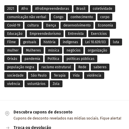
2021
Afro
AfroEmpreendedoras
Brasil
coletividade
comunicação não verbal
Congo
conhecimento
corpo
Covid-19
cultura
Dança
desenvolvimento
Economia
Educação
Empreendedorismo
Entrevista
Exercícios
Filme
gestuais
história
indígenas
Lei 10.639/03
luta
mulher
Mulheres
música
negócios
organização
Orixás
pandemia
Política
políticas públicas
população negra
racismo estrutural
Rede
saberes
sociedade
São Paulo
Terapia
Vida
violência
vivência
voluntários
Zola
Descubra cupons de desconto
Cupons de desconto revelados nas mídias sociais. Fique alerta!
Troca ou devolução