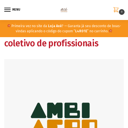
MENU
0
Primeira vez no site da
Loja Axé
? — Garanta já seu desconto de boas-
vindas aplicando o código do cupom “
L4R01E
” no carrinho.
coletivo de profissionais