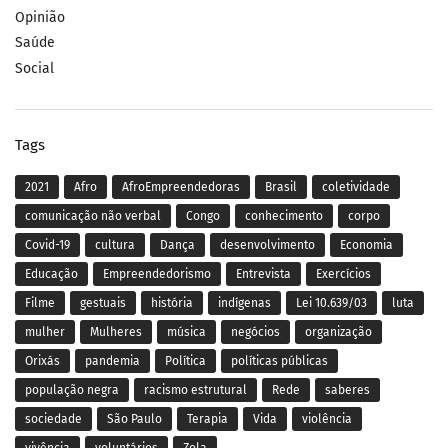
Opinião
Saúde
Social
Tags
2021
Afro
AfroEmpreendedoras
Brasil
coletividade
comunicação não verbal
Congo
conhecimento
corpo
Covid-19
cultura
Dança
desenvolvimento
Economia
Educação
Empreendedorismo
Entrevista
Exercícios
Filme
gestuais
história
indígenas
Lei 10.639/03
luta
mulher
Mulheres
música
negócios
organização
Orixás
pandemia
Política
políticas públicas
população negra
racismo estrutural
Rede
saberes
sociedade
São Paulo
Terapia
Vida
violência