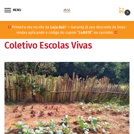
MENU
0
Primeira vez no site da
Loja Axé
? — Garanta já seu desconto de boas-
vindas aplicando o código do cupom “
L4R01E
” no carrinho.
Coletivo Escolas Vivas