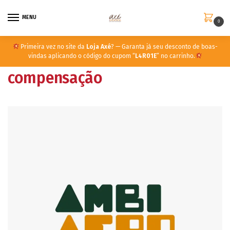
MENU
0
Primeira vez no site da
Loja Axé
? — Garanta já seu desconto de boas-
vindas aplicando o código do cupom “
L4R01E
” no carrinho.
compensação