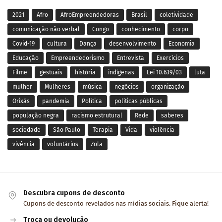
2021
Afro
AfroEmpreendedoras
Brasil
coletividade
comunicação não verbal
Congo
conhecimento
corpo
Covid-19
cultura
Dança
desenvolvimento
Economia
Educação
Empreendedorismo
Entrevista
Exercícios
Filme
gestuais
história
indígenas
Lei 10.639/03
luta
mulher
Mulheres
música
negócios
organização
Orixás
pandemia
Política
políticas públicas
população negra
racismo estrutural
Rede
saberes
sociedade
São Paulo
Terapia
Vida
violência
vivência
voluntários
Zola
Descubra cupons de desconto
Cupons de desconto revelados nas mídias sociais. Fique alerta!
Troca ou devolução