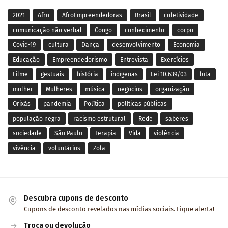
2021
Afro
AfroEmpreendedoras
Brasil
coletividade
comunicação não verbal
Congo
conhecimento
corpo
Covid-19
cultura
Dança
desenvolvimento
Economia
Educação
Empreendedorismo
Entrevista
Exercícios
Filme
gestuais
história
indígenas
Lei 10.639/03
luta
mulher
Mulheres
música
negócios
organização
Orixás
pandemia
Política
políticas públicas
população negra
racismo estrutural
Rede
saberes
sociedade
São Paulo
Terapia
Vida
violência
vivência
voluntários
Zola
Descubra cupons de desconto
Cupons de desconto revelados nas mídias sociais. Fique alerta!
Troca ou devolução