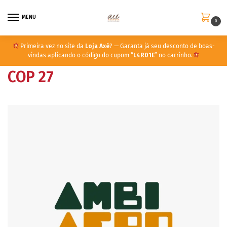
MENU
0
Primeira vez no site da
Loja Axé
? — Garanta já seu desconto de boas-
vindas aplicando o código do cupom “
L4R01E
” no carrinho.
COP 27