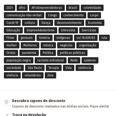
2021
Afro
AfroEmpreendedoras
Brasil
coletividade
comunicação não verbal
Congo
conhecimento
corpo
Covid-19
cultura
Dança
desenvolvimento
Economia
Educação
Empreendedorismo
Entrevista
Exercícios
Filme
gestuais
história
indígenas
Lei 10.639/03
luta
mulher
Mulheres
música
negócios
organização
Orixás
pandemia
Política
políticas públicas
população negra
racismo estrutural
Rede
saberes
sociedade
São Paulo
Terapia
Vida
violência
vivência
voluntários
Zola
Descubra cupons de desconto
Cupons de desconto revelados nas mídias sociais. Fique alerta!
Troca ou devolução