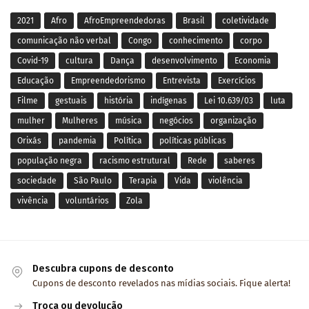
2021
Afro
AfroEmpreendedoras
Brasil
coletividade
comunicação não verbal
Congo
conhecimento
corpo
Covid-19
cultura
Dança
desenvolvimento
Economia
Educação
Empreendedorismo
Entrevista
Exercícios
Filme
gestuais
história
indígenas
Lei 10.639/03
luta
mulher
Mulheres
música
negócios
organização
Orixás
pandemia
Política
políticas públicas
população negra
racismo estrutural
Rede
saberes
sociedade
São Paulo
Terapia
Vida
violência
vivência
voluntários
Zola
Descubra cupons de desconto
Cupons de desconto revelados nas mídias sociais. Fique alerta!
Troca ou devolução