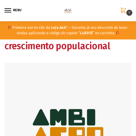
MENU
0
Primeira vez no site da
Loja Axé
? — Garanta já seu desconto de boas-
vindas aplicando o código do cupom “
L4R01E
” no carrinho.
crescimento populacional