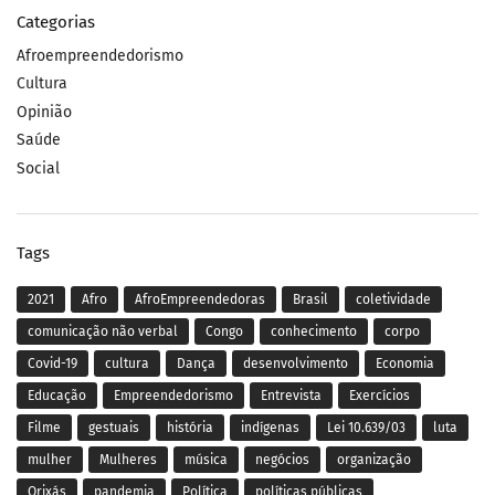
Categorias
Afroempreendedorismo
Cultura
Opinião
Saúde
Social
Tags
2021
Afro
AfroEmpreendedoras
Brasil
coletividade
comunicação não verbal
Congo
conhecimento
corpo
Covid-19
cultura
Dança
desenvolvimento
Economia
Educação
Empreendedorismo
Entrevista
Exercícios
Filme
gestuais
história
indígenas
Lei 10.639/03
luta
mulher
Mulheres
música
negócios
organização
Orixás
pandemia
Política
políticas públicas