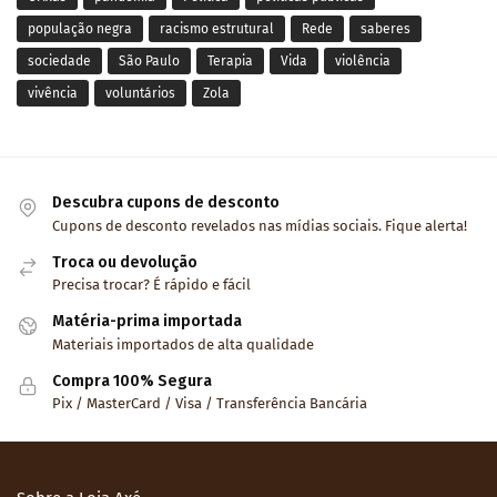
população negra
racismo estrutural
Rede
saberes
sociedade
São Paulo
Terapia
Vida
violência
vivência
voluntários
Zola
Descubra cupons de desconto
Cupons de desconto revelados nas mídias sociais. Fique alerta!
Troca ou devolução
Precisa trocar? É rápido e fácil
Matéria-prima importada
Materiais importados de alta qualidade
Compra 100% Segura
Pix / MasterCard / Visa / Transferência Bancária