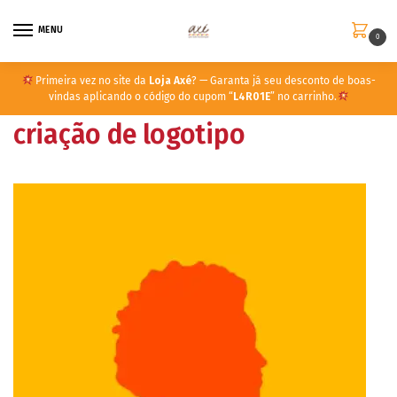
MENU
0
Primeira vez no site da
Loja Axé
? — Garanta já seu desconto de boas-
vindas aplicando o código do cupom “
L4R01E
” no carrinho.
criação de logotipo