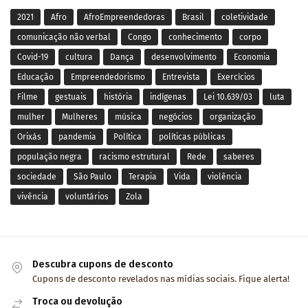
2021
Afro
AfroEmpreendedoras
Brasil
coletividade
comunicação não verbal
Congo
conhecimento
corpo
Covid-19
cultura
Dança
desenvolvimento
Economia
Educação
Empreendedorismo
Entrevista
Exercícios
Filme
gestuais
história
indígenas
Lei 10.639/03
luta
mulher
Mulheres
música
negócios
organização
Orixás
pandemia
Política
políticas públicas
população negra
racismo estrutural
Rede
saberes
sociedade
São Paulo
Terapia
Vida
violência
vivência
voluntários
Zola
Descubra cupons de desconto
Cupons de desconto revelados nas mídias sociais. Fique alerta!
Troca ou devolução