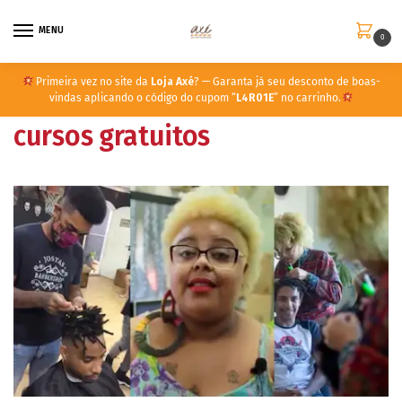
MENU
0
Primeira vez no site da
Loja Axé
? — Garanta já seu desconto de boas-
vindas aplicando o código do cupom “
L4R01E
” no carrinho.
cursos gratuitos