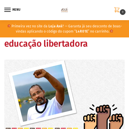
MENU
0
Primeira vez no site da
Loja Axé
? — Garanta já seu desconto de boas-
vindas aplicando o código do cupom “
L4R01E
” no carrinho.
educação libertadora