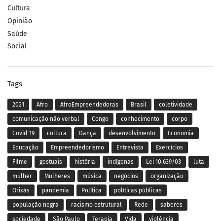
Cultura
Opinião
Saúde
Social
Tags
2021
Afro
AfroEmpreendedoras
Brasil
coletividade
comunicação não verbal
Congo
conhecimento
corpo
Covid-19
cultura
Dança
desenvolvimento
Economia
Educação
Empreendedorismo
Entrevista
Exercícios
Filme
gestuais
história
indígenas
Lei 10.639/03
luta
mulher
Mulheres
música
negócios
organização
Orixás
pandemia
Política
políticas públicas
população negra
racismo estrutural
Rede
saberes
sociedade
São Paulo
Terapia
Vida
violência