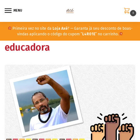
MENU
0
Primeira vez no site da
Loja Axé
? — Garanta já seu desconto de boas-
vindas aplicando o código do cupom “
L4R01E
” no carrinho.
educadora