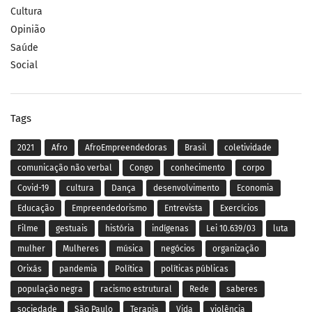
Cultura
Opinião
Saúde
Social
Tags
2021
Afro
AfroEmpreendedoras
Brasil
coletividade
comunicação não verbal
Congo
conhecimento
corpo
Covid-19
cultura
Dança
desenvolvimento
Economia
Educação
Empreendedorismo
Entrevista
Exercícios
Filme
gestuais
história
indígenas
Lei 10.639/03
luta
mulher
Mulheres
música
negócios
organização
Orixás
pandemia
Política
políticas públicas
população negra
racismo estrutural
Rede
saberes
sociedade
São Paulo
Terapia
Vida
violência