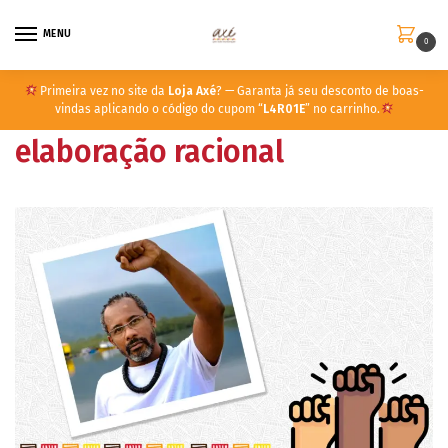
MENU
0
Primeira vez no site da
Loja Axé
? — Garanta já seu desconto de boas-
vindas aplicando o código do cupom “
L4R01E
” no carrinho.
elaboração racional