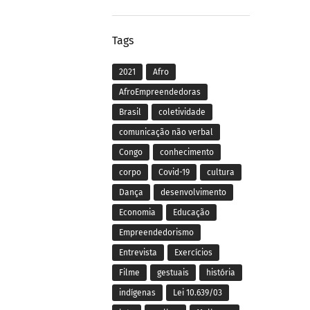
Tags
2021
Afro
AfroEmpreendedoras
Brasil
coletividade
comunicação não verbal
Congo
conhecimento
corpo
Covid-19
cultura
Dança
desenvolvimento
Economia
Educação
Empreendedorismo
Entrevista
Exercícios
Filme
gestuais
história
indígenas
Lei 10.639/03