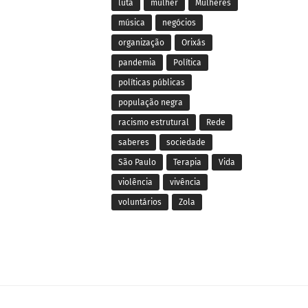
luta
mulher
Mulheres
música
negócios
organização
Orixás
pandemia
Política
políticas públicas
população negra
racismo estrutural
Rede
saberes
sociedade
São Paulo
Terapia
Vida
violência
vivência
voluntários
Zola