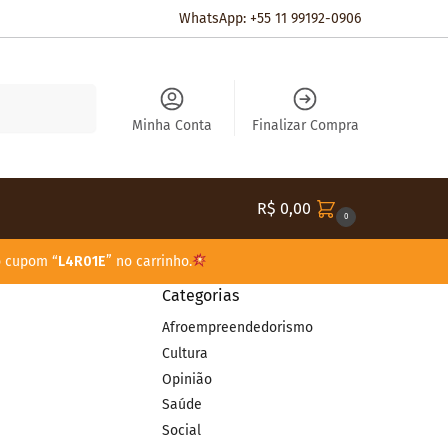
WhatsApp: +55 11 99192-0906
Pesquisar
Minha Conta
Finalizar Compra
R$
0,00
0
o cupom “
L4R01E
” no carrinho.
Categorias
Afroempreendedorismo
Cultura
Opinião
Saúde
Social