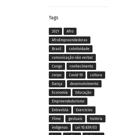
Tags
2021
Afro
AfroEmpreendedoras
Brasil
coletividade
comunicação não verbal
Congo
conhecimento
corpo
Covid-19
cultura
Dança
desenvolvimento
Economia
Educação
Empreendedorismo
Entrevista
Exercícios
Filme
gestuais
história
indígenas
Lei 10.639/03