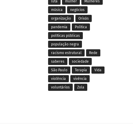
luta
mulher
Mulheres
música
negócios
organização
Orixás
pandemia
Política
políticas públicas
população negra
racismo estrutural
Rede
saberes
sociedade
São Paulo
Terapia
Vida
violência
vivência
voluntários
Zola