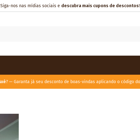
Siga-nos nas mídias sociais e
descubra mais cupons de descontos
!
Axé
? — Garanta já seu desconto de boas-vindas aplicando o código d