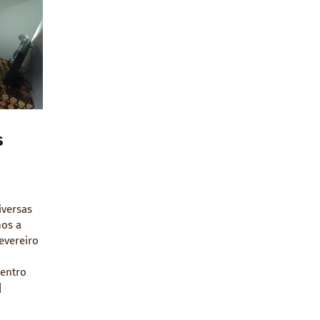
s
iversas
mos a
fevereiro
Centro
]