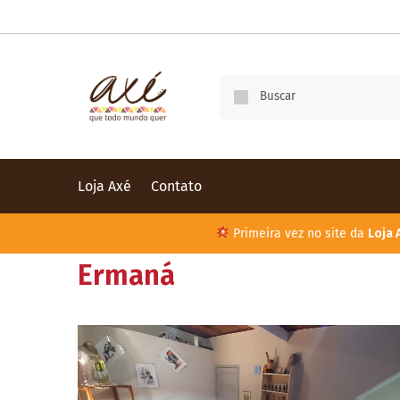
Loja Axé
Contato
Primeira vez no site da
Loja 
Ermaná