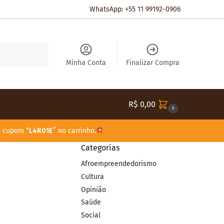
WhatsApp: +55 11 99192-0906
Pesquisar
Minha Conta
Finalizar Compra
R$
0,00
0
o cupom “
L4R01E
” no carrinho.
Categorias
Afroempreendedorismo
Cultura
Opinião
Saúde
Social