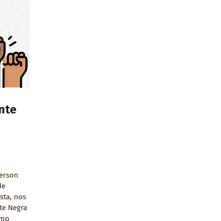
nte
derson
de
sta, nos
te Negra
omo