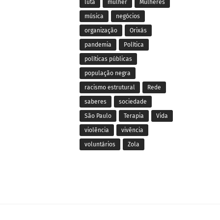
luta
mulher
Mulheres
música
negócios
organização
Orixás
pandemia
Política
políticas públicas
população negra
racismo estrutural
Rede
saberes
sociedade
São Paulo
Terapia
Vida
violência
vivência
voluntários
Zola