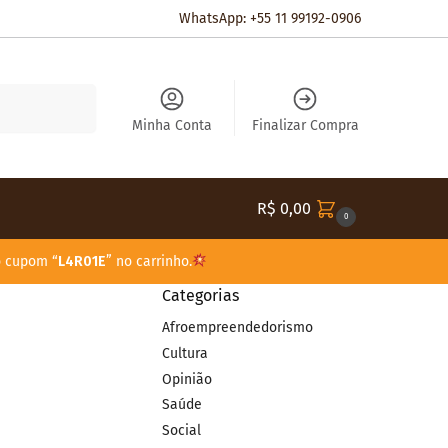
WhatsApp: +55 11 99192-0906
Pesquisar
Minha Conta
Finalizar Compra
R$
0,00
0
o cupom “
L4R01E
” no carrinho.
Categorias
Afroempreendedorismo
Cultura
Opinião
Saúde
Social