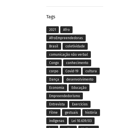
Tags
2021
Afro
AfroEmpreendedoras
Brasil
coletividade
comunicação não verbal
Congo
conhecimento
corpo
Covid-19
cultura
Dança
desenvolvimento
Economia
Educação
Empreendedorismo
Entrevista
Exercícios
Filme
gestuais
história
indígenas
Lei 10.639/03