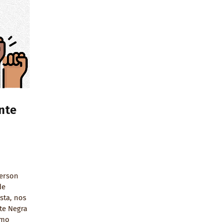
nte
derson
de
sta, nos
te Negra
omo