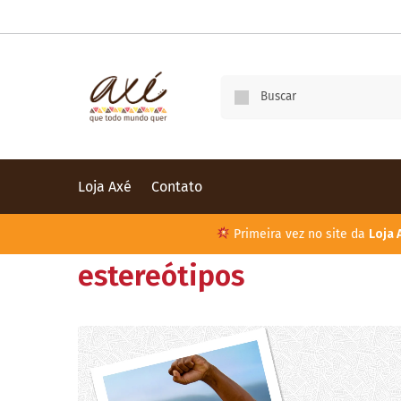
Loja Axé
Contato
Primeira vez no site da
Loja 
estereótipos