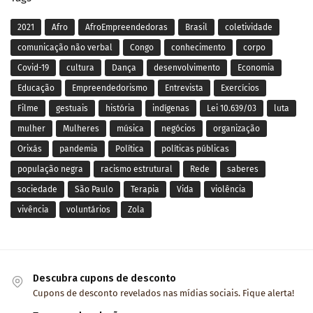
2021
Afro
AfroEmpreendedoras
Brasil
coletividade
comunicação não verbal
Congo
conhecimento
corpo
Covid-19
cultura
Dança
desenvolvimento
Economia
Educação
Empreendedorismo
Entrevista
Exercícios
Filme
gestuais
história
indígenas
Lei 10.639/03
luta
mulher
Mulheres
música
negócios
organização
Orixás
pandemia
Política
políticas públicas
população negra
racismo estrutural
Rede
saberes
sociedade
São Paulo
Terapia
Vida
violência
vivência
voluntários
Zola
Descubra cupons de desconto
Cupons de desconto revelados nas mídias sociais. Fique alerta!