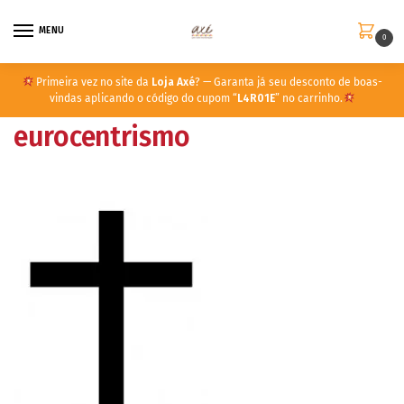
MENU
0
Primeira vez no site da
Loja Axé
? — Garanta já seu desconto de boas-
vindas aplicando o código do cupom “
L4R01E
” no carrinho.
eurocentrismo