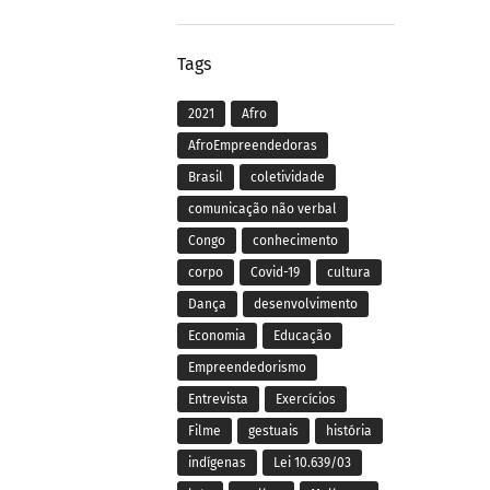
Tags
2021
Afro
AfroEmpreendedoras
Brasil
coletividade
comunicação não verbal
Congo
conhecimento
corpo
Covid-19
cultura
Dança
desenvolvimento
Economia
Educação
Empreendedorismo
Entrevista
Exercícios
Filme
gestuais
história
indígenas
Lei 10.639/03