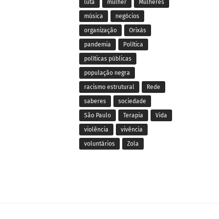
luta
mulher
Mulheres
música
negócios
organização
Orixás
pandemia
Política
políticas públicas
população negra
racismo estrutural
Rede
saberes
sociedade
São Paulo
Terapia
Vida
violência
vivência
voluntários
Zola