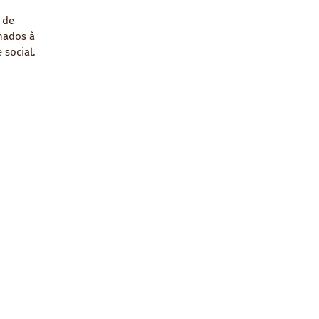
 de
nados à
 social.