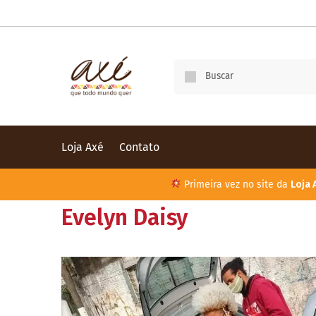
Loja Axé
Contato
Primeira vez no site da
Loja 
Evelyn Daisy