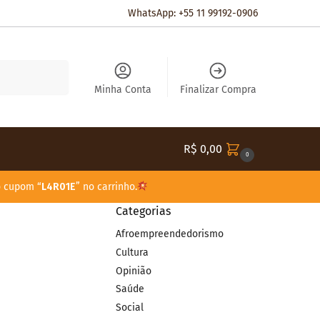
WhatsApp: +55 11 99192-0906
Pesquisar
Minha Conta
Finalizar Compra
R$
0,00
0
o cupom “
L4R01E
” no carrinho.
Categorias
Afroempreendedorismo
Cultura
Opinião
Saúde
Social