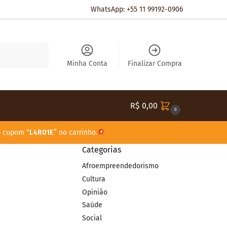
WhatsApp: +55 11 99192-0906
Pesquisar
Minha Conta
Finalizar Compra
R$
0,00
0
o cupom “
L4R01E
” no carrinho.
Categorias
Afroempreendedorismo
Cultura
Opinião
Saúde
Social