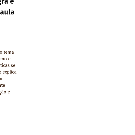
ra e
Paula
ão tema
smo é
ticas se
 explica
um
nte
ção e