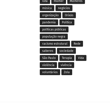
luta
mulher
Mulheres
música
negócios
organização
Orixás
pandemia
Política
políticas públicas
população negra
racismo estrutural
Rede
saberes
sociedade
São Paulo
Terapia
Vida
violência
vivência
voluntários
Zola