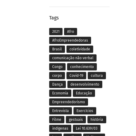
Tags
2021
Afro
AfroEmpreendedoras
Brasil
coletividade
comunicação não verbal
Congo
conhecimento
corpo
Covid-19
cultura
Dança
desenvolvimento
Economia
Educação
Empreendedorismo
Entrevista
Exercícios
Filme
gestuais
história
indígenas
Lei 10.639/03