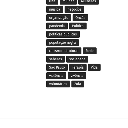
luta
mulher
Mulheres
música
negócios
organização
Orixás
pandemia
Política
políticas públicas
população negra
racismo estrutural
Rede
saberes
sociedade
São Paulo
Terapia
Vida
violência
vivência
voluntários
Zola