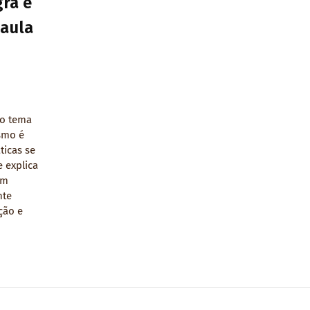
ra e
Paula
ão tema
smo é
ticas se
 explica
um
nte
ção e