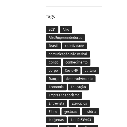
Tags
2021
Afro
AfroEmpreendedoras
Brasil
coletividade
comunicação não verbal
Congo
conhecimento
corpo
Covid-19
cultura
Dança
desenvolvimento
Economia
Educação
Empreendedorismo
Entrevista
Exercícios
Filme
gestuais
história
indígenas
Lei 10.639/03