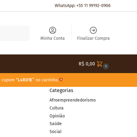
WhatsApp: +55 11 99192-0906
Pesquisar
Minha Conta
Finalizar Compra
R$
0,00
0
o cupom “
L4R01E
” no carrinho.
Categorias
Afroempreendedorismo
Cultura
Opinião
Saúde
Social