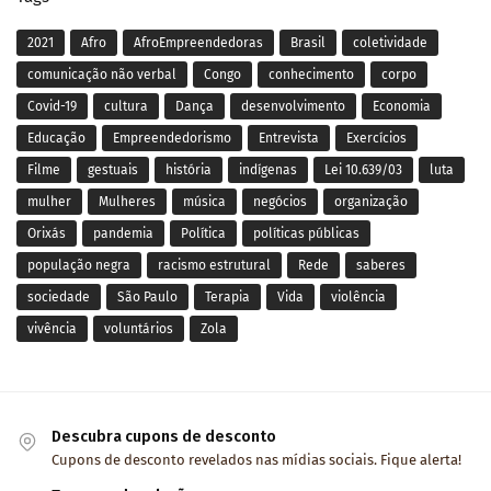
2021
Afro
AfroEmpreendedoras
Brasil
coletividade
comunicação não verbal
Congo
conhecimento
corpo
Covid-19
cultura
Dança
desenvolvimento
Economia
Educação
Empreendedorismo
Entrevista
Exercícios
Filme
gestuais
história
indígenas
Lei 10.639/03
luta
mulher
Mulheres
música
negócios
organização
Orixás
pandemia
Política
políticas públicas
população negra
racismo estrutural
Rede
saberes
sociedade
São Paulo
Terapia
Vida
violência
vivência
voluntários
Zola
Descubra cupons de desconto
Cupons de desconto revelados nas mídias sociais. Fique alerta!