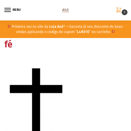
MENU
0
Primeira vez no site da
Loja Axé
? — Garanta já seu desconto de boas-
vindas aplicando o código do cupom “
L4R01E
” no carrinho.
fé