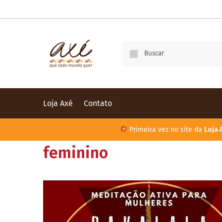
Loja Axé
Contato
Primeira vez no site da
Loja 
feminino