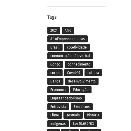
Tags
2021
Afro
AfroEmpreendedoras
Brasil
coletividade
comunicação não verbal
Congo
conhecimento
corpo
Covid-19
cultura
Dança
desenvolvimento
Economia
Educação
Empreendedorismo
Entrevista
Exercícios
Filme
gestuais
história
indígenas
Lei 10.639/03