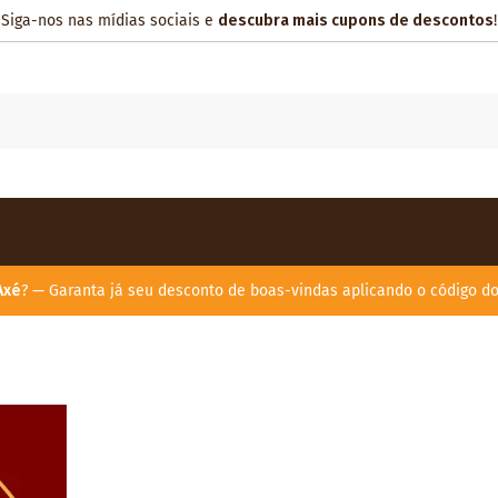
Siga-nos nas mídias sociais e
descubra mais cupons de descontos
!
Axé
? — Garanta já seu desconto de boas-vindas aplicando o código d