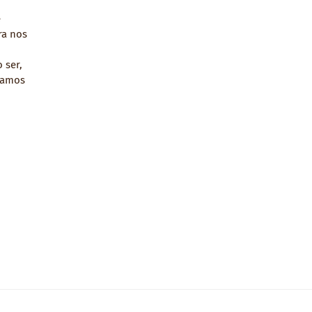
e
ra nos
 ser,
tamos