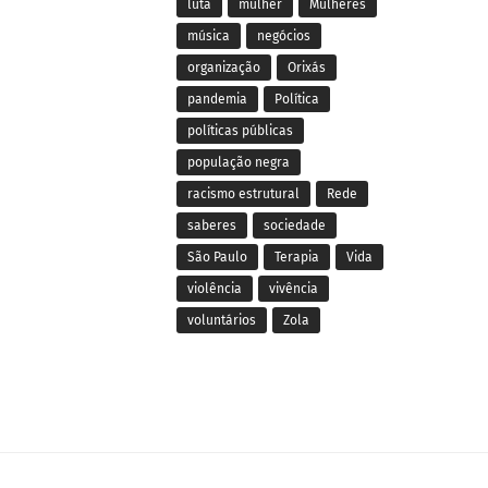
luta
mulher
Mulheres
música
negócios
organização
Orixás
pandemia
Política
políticas públicas
população negra
racismo estrutural
Rede
saberes
sociedade
São Paulo
Terapia
Vida
violência
vivência
voluntários
Zola