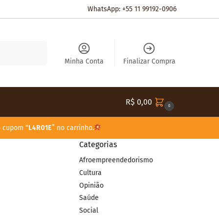
WhatsApp: +55 11 99192-0906
Pesquisar
Minha Conta
Finalizar Compra
R$
0,00
0
o cupom “
L4R01E
” no carrinho.
Categorias
Afroempreendedorismo
Cultura
Opinião
Saúde
Social