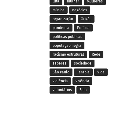
luta
mulher
Mulheres
música
negócios
organização
Orixás
pandemia
Política
políticas públicas
população negra
racismo estrutural
Rede
saberes
sociedade
São Paulo
Terapia
Vida
violência
vivência
voluntários
Zola