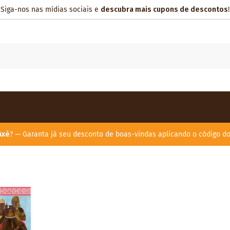
Siga-nos nas mídias sociais e
descubra mais cupons de descontos
!
Axé
? — Garanta já seu desconto de boas-vindas aplicando o código d