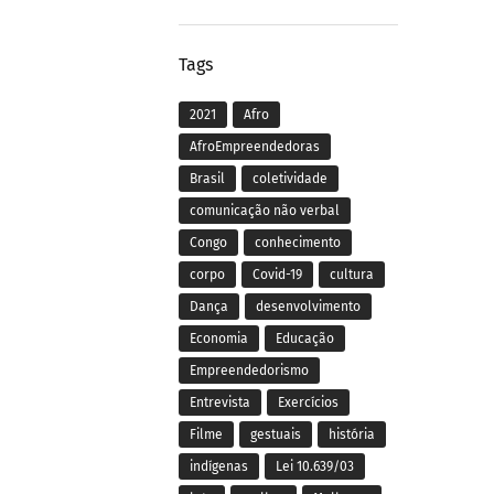
Tags
2021
Afro
AfroEmpreendedoras
Brasil
coletividade
comunicação não verbal
Congo
conhecimento
corpo
Covid-19
cultura
Dança
desenvolvimento
Economia
Educação
Empreendedorismo
Entrevista
Exercícios
Filme
gestuais
história
indígenas
Lei 10.639/03