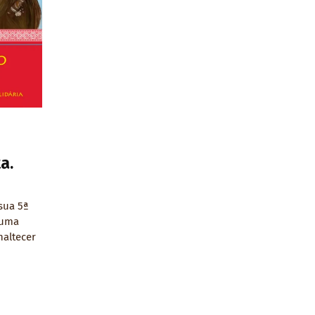
a.
 sua 5ª
 uma
naltecer