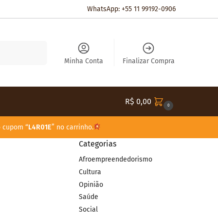
WhatsApp: +55 11 99192-0906
Pesquisar
Minha Conta
Finalizar Compra
R$
0,00
0
o cupom “
L4R01E
” no carrinho.
Categorias
Afroempreendedorismo
Cultura
Opinião
Saúde
Social